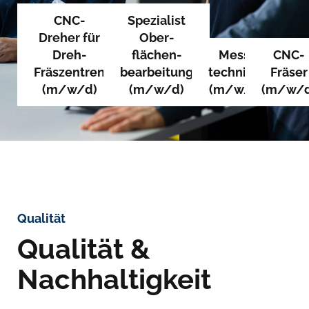
CNC-
Spezialist
Dreher für
Ober­
Dreh-
flächen­
Mess­
CNC-
Fräszentren
bearbeitung
techniker
Fräser
(m/w/d)
(m/w/d)
(m/w/d)
(m/w/d
Qualität
Qualität &
Nachhaltigkeit